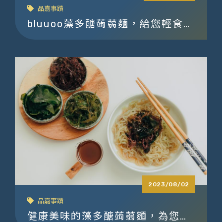
品嘉事蹟
bluuoo藻多醣蒟蒻麵，給您輕食新
選擇
2023/08/02
品嘉事蹟
健康美味的藻多醣蒟蒻麵，為您帶