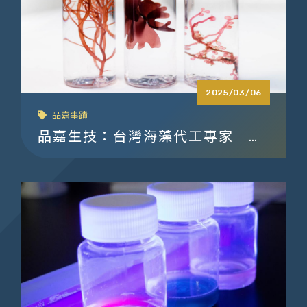
2025/03/06
品嘉事蹟
品嘉生技：台灣海藻代工專家｜海
藻萃取、海藻多醣體、天然色素供
應